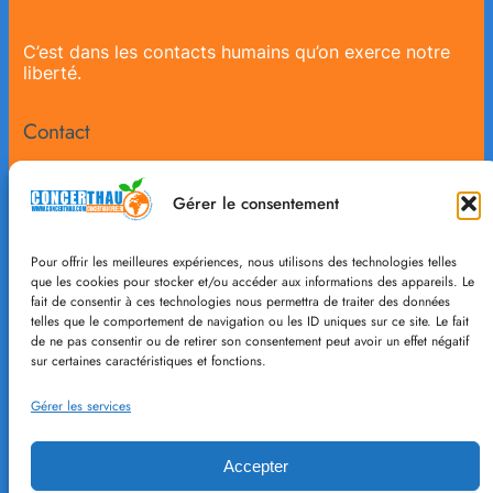
C’est dans les contacts humains qu’on exerce notre
liberté.
Contact
Concerthau@free.fr
Gérer le consentement
Pour offrir les meilleures expériences, nous utilisons des technologies telles
04 67 46 13 40
que les cookies pour stocker et/ou accéder aux informations des appareils. Le
fait de consentir à ces technologies nous permettra de traiter des données
06 52 08 84 68
telles que le comportement de navigation ou les ID uniques sur ce site. Le fait
de ne pas consentir ou de retirer son consentement peut avoir un effet négatif
sur certaines caractéristiques et fonctions.
Nous Suivre
RGPD
Gérer les services
Facebook
Politique de
Accepter
confidentialité