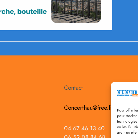
Contact
Concerthau@free.fr
Pour offrir l
pour stocker 
technologies
04 67 46 13 40
ou les ID uni
avoir un effet
06 52 08 84 68