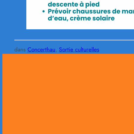
dans
Concerthau
, 
Sortie culturelles