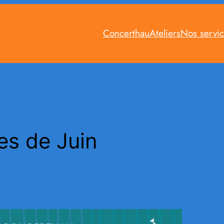
Concerthau
Ateliers
Nos servi
les de Juin