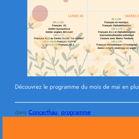
Découvrez le programme du mois de mai en pl
dans
Concerthau
, 
programme