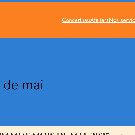
Concerthau
Ateliers
Nos servi
 de mai